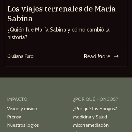
Los viajes terrenales de María
Sabina
¿Quién fue María Sabina y cómo cambió la
historia?
Read More
Giuliana Furci
IMPACTO
¿POR QUÉ HONGOS?
Visión y misión
¿Por qué los Hongos?
Prensa
Medicina y Salud
Nuestros logros
Micorremediación