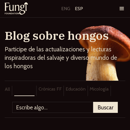
ENG
ESP
Blog sobre hongos
Participe de las actualizaciones y lecturas
inspiradoras del salvaje y diverso mundo de
los hongos
Ancestros
Crónicas FF
Educación
Micología
All